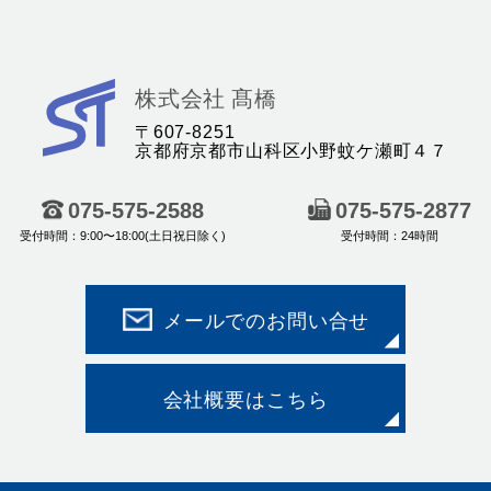
株
株式会社 髙橋
式
〒607-8251
京都府京都市山科区小野蚊ケ瀬町４７
会
社
075-575-2588
075-575-2877
髙
受付時間：9:00〜18:00(土日祝日除く)
受付時間：24時間
橋
｜
産
メールでのお問い合せ
業
機
会社概要はこちら
器
・
機