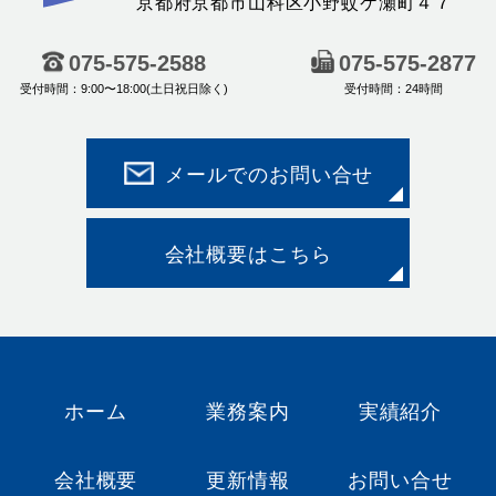
京都府京都市山科区小野蚊ケ瀬町４７
会
社
075-575-2588
075-575-2877
髙
受付時間：9:00〜18:00(土日祝日除く)
受付時間：24時間
橋
｜
産
メールでのお問い合せ
業
機
会社概要はこちら
器
・
機
械
工
ホーム
業務案内
実績紹介
具
の
販
会社概要
更新情報
お問い合せ