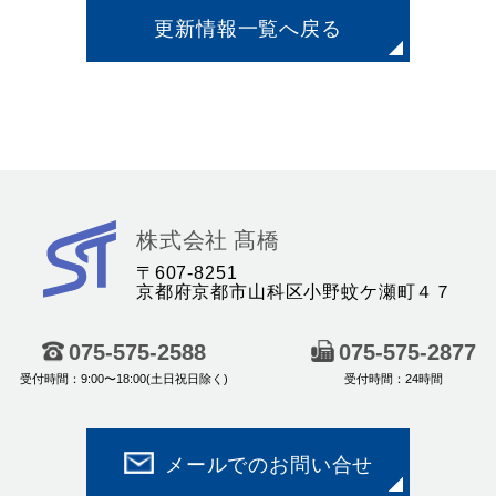
更新情報一覧へ戻る
株
株式会社 髙橋
式
〒607-8251
京都府京都市山科区小野蚊ケ瀬町４７
会
社
075-575-2588
075-575-2877
髙
受付時間：9:00〜18:00(土日祝日除く)
受付時間：24時間
橋
｜
産
メールでのお問い合せ
業